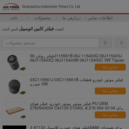
Guangzhou Automotor-Times Co. Ltd
اطلاعات تماس
دربارهی ما
محصولات
خانه
فیلتر کابین اتومبیل
تامین کننده.
کیفیت
فیلتر روغن 06J115561B 06J 115403Q 06J115403J
06J115403Q 06J115403M 06J115403C VW Tiguan
تماس با ما
03C115561J 03C115561B فیلتر موتور خودرو قطعات
خودرو VW
تماس با ما
فیلتر موتور موتور خودرو، فیلتر هوای PU OEM
2760940004 C43139 E1040L A 276 094 00 04 برای
خودرو
تماس با ما
فیلتر هوای خودرو کلاسیک 97133-3SAA0 برای هیوندای