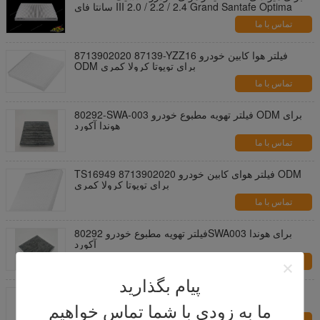
سانتا فای III 2.0 / 2.2 / 2.4 Grand Santafe Optima
تماس با ما
8713902020 87139-YZZ16 فیلتر هوا کابین خودرو
ODM برای تویوتا کرولا کمری
تماس با ما
80292-SWA-003 فیلتر تهویه مطبوع خودرو ODM برای
هوندا آکورد
تماس با ما
TS16949 8713902020 فیلتر هوای کابین خودرو ODM
برای تویوتا کرولا کمری
تماس با ما
فیلتر تهویه مطبوع خودرو 80292SWA003 برای هوندا
آکورد
تماس با ما
پیام بگذارید
فیلتر استاندارد موتور موتور هوا 17220-5Z1-003 برای
HONDA N - WGN / N - جعبه
ما به زودی با شما تماس خواهیم