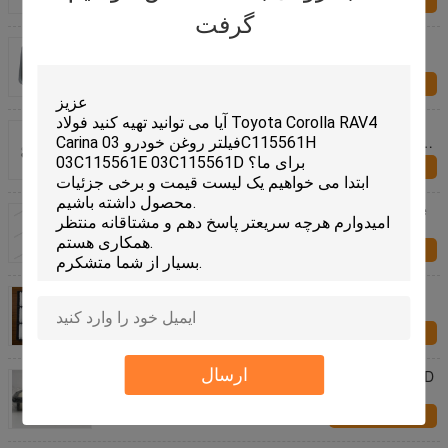
تماس با ما
گرفت
قیمت کارخانه فیلتر هوا 17801-21050 17801-0D060
178010M020 برای تویوتا RAV4 Corolla
تماس با ما
فیلتر هوا برای خودرو 1500A098 1500A358
X1500A098 LX2834 C24011 برای Mitsubishi L200
Pajero
تماس با ما
Air Filter For BMW X5 SUV E70 S63 B44 A left side
2013 13 71 7 589 642
تماس با ما
قطعات خودرو 281132H000AT فیلتر هوا هیوندای النترا
تماس با ما
ارسال
فیلتر هوای کابین سازگار با محیط زیست 1K0 129 620 D
PU Rubber Audi Q3
تماس با ما