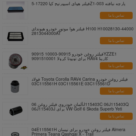
فیلتر هوای اسپورتیج کیا 17220-5Z1-003 پارچه نبافته
تماس با ما
فیلتر هوا موتور خودرو هیوندای H100 H10028130-44000
2813044000AT
تماس با ما
فیلتر روغن خودرو 90915-10003 90915YZZE1
9091510001 برای تویوتا کرولا RAV4 کارینا
تماس با ما
فولاد Toyota Corolla RAV4 Carina فیلتر روغن خودرو
03C115561H 03C115561E 03C115561D
تماس با ما
آلمان خودروی فیلتر روغن 06J115403C 06J115403Q
06J115403J برای VW Golf 6 Skoda Superb Yeti
تماس با ما
04E115561H فیلتر روغن خودرو برای نیسان Almera
Primera Teana Qashqai X - Trail