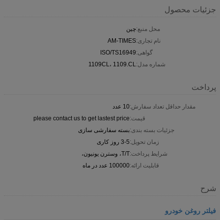
جزئیات محصول
محل منبع:
چین
نام تجاری:
AM-TIMES
گواهی:
ISO/TS16949
شماره مدل:
1109CL، 1109.CL
پرداخت
مقدار حداقل تعداد سفارش:
10 عدد
قیمت:
please contact us to get lastest price
جزئیات بسته بندی:
بسته سفارشی سازی
زمان تحویل:
3-5 روز کاری
شرایط پرداخت:
T/T، وسترن یونیون،
قابلیت ارائه:
100000 عدد در ماه
شرح
فیلتر روغن خودرو