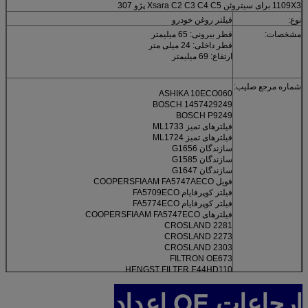
1109X3 برای سیتروئن Xsara C2 C3 C4 C5 پژو 307
نوع:
فیلتر روغن خودرو
مشخصات:
قطر بیرونی: 65 میلیمتر
قطر داخلی: 24 میلی متر
ارتفاع: 69 میلیمتر
شماره مرجع صلیب:
ASHIKA 10ECO060
BOSCH 1457429249
BOSCH P9249
فیلترهای تمیز ML1733
فیلترهای تمیز ML1724
سازندگان G1656
سازندگان G1585
سازندگان G1647
فویل COOPERSFIAAM FA5747AECO
فیلتر کوپرفایام FA5709ECO
فیلتر کوپرفایام FA5774ECO
فیلترهای COOPERSFIAAM FA5747ECO
CROSLAND 2281
CROSLAND 2273
CROSLAND 2303
FILTRON OE673
HENGST FILTER E44HD110
JAPANPARTS FOECO060
ارجاعات OE اعداد
فیلتر MAXLE OX339 / 2D
فیلتر MAX OX339 / 2DECO