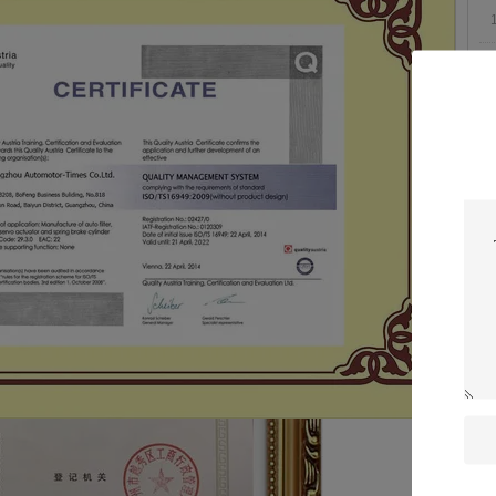
ه
ر
0L0 برای Toyota Hiace / Hilux 1KD / 2KT شرح شرایط پرداخت: T / T ، CASH ،
 TOYOTA اندازه:
OE
تایپ
ام
Hilu