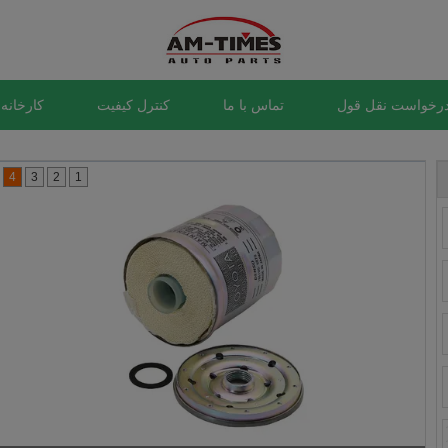
رخواست نقل قول
تماس با ما
کنترل کیفیت
کارخانه 
4
3
2
1