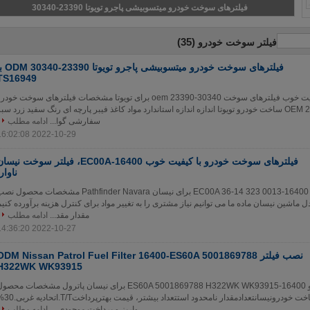
فیلترهای سوخت خودرو میتسوبیشی پاجرو تویوتا 23390-30340
(35)
فیلتر سوخت خودرو
فیلترهای سوخت خودرو میتسوبیشی پاجرو 
TS16949
قیمت کارخانه با کیفیت خوب فیلترهای سوخت oem 23390-30340 برای تویوتا مشخصات فیلترهای سوخت خود
شماره OEM 23390-30340 ساخت خودرو تویوتا اندازه اندازه استاندارد مواد کاغذ فیبر پارچه ای رنگ سفید زرد سب
سفارشی گوا...
ادامه مطلب
2022-10-29 16:02:08
فیلترهای سوخت خودرو با کیفیت خوب 16400-EC00A، فیلتر سوخت نیس
ناوار
فیلترهای سوخت خودرو 16400-EC00A 36-14 323 0013 برای نیسان Pathfinder Navara مشخصات محصول 
 16400-EC00A مدل ماشین نیسان ماده ما می توانیم نیاز مشتری را به تغییر مواد برای کنترل هزینه برآورده کنی
مقدار مقد...
ادامه مطلب
2022-10-27 14:36:20
نصب فیلتر ODM Nissan Patrol Fuel Filter 16400-ES60A 5001869788
H322WK WK93915
فیلترهای سوخت خودرو 16400-ES60A 5001869788 H322WK WK93915 برای نیسان پاترول مشخصات محص
OEM16400-ES60Aساخت خودرونیسانتعدادمقدار نامحدود استتعد
واریز و پرداخت موجودی ...
ادامه مطلب