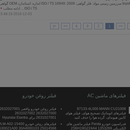
ساخت خودرو: toyota LX470 سرزمین زمینی مواد: فلز گواهی: ISO / TS 16949: 2009 اندازه: استاند
ISO / TS ...
ادامه مطلب
2018-12-03 15:48:19
>|
>>
4
3
2
1
<<
فیلترهای ماشین AC
فیلتر روغن خودرو
97133-4L000 MANN CU21008
فیلتر روغن خودرو واقعی 2632027001
فیلترهای اتوماتیک تصحیح هوای، فیلتر هوای
2632027000 2631027002
کابین هیوندای، گرده هوا را حذف کنید
2631027001 برای Hyundai Elantra
فدراسیون خودرو Fiesta فیلتر ماشین های
فیلترهای روغن خودرو 15400--A02
الکتریکی 1353269 2S6H19G224A4
630021A00 30A4000103 25014568