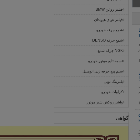
فیلتر روغن BMW
فیلتر هوای هیوندای
تویوتا 23390-30340 ODM با
شمع جرقه خودرو
شمع جرقه DENSO
رو
ز
NGK جرقه شمع
تسمه تایم موتور خودرو
سیم پیچ جرقه زنی اتومبیل
ان
ا
بلبرینگ توپی
نصب
م
کراوات خودرو
واشر روکش شیر موتور
گواهی
ول
اد بیشتر، قیمت بهترپرداختT/T.اتحادیه غربی.30%