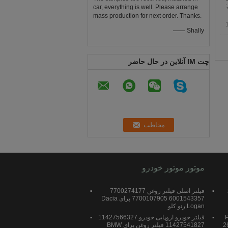
ارد OEM گواهی:
car, everything is well. Please arrange
mass production for next order. Thanks.
—— Shally
چت IM آنلاین در حال حاضر
موتور موتور خودرو
فیلتر اصلی فیلتر روغن 7700274177
6001543357 7700107905 برای Dacia
Logan رنو کلو
PLM
فیلتر خودرو اروپایی خودرو 11427566327
2
11427541827 فیلتر روغن برای BMW