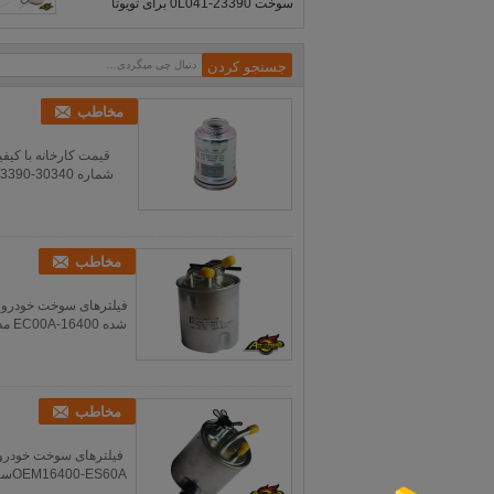
سوخت 23390-0L041 برای تویوتا
مخاطب
مخاطب
شده
مخاطب