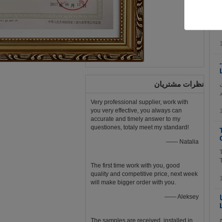
 نام
ل
فیلترهای سوخت استاندارد استاندارد 23390-51070 23390-17540 23390-
نظرات مشتریان
H مشخصات
د
Very professional supplier, work with
you very effective, you always can
accurate and timely answer to my
questiones, totaly meet my standard!
TO
—— Natalia
TOYOT
ندز TOYOTA
The first time work with you, good
quality and competitive price, next week
will make bigger order with you.
—— Aleksey
LX470 LAND C شرح
The samples are received, installed in