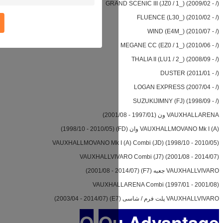
GRAN
ارسال
VAUXHALLMOVANO Mk I (
VAUXHALLVIVA
VAUXHAL
O
O