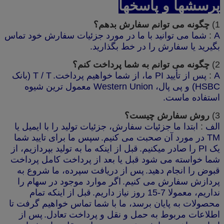
پرسشها و پاسخها
1)
چگونه می توانم سفارش بدهم؟
A
:
شما می توانید با ما در مورد جزئیات سفارش خود تماس
بگیرید یا سفارش را در خط بگذارید.
2)
چگونه می توانم به شما پرداخت کنم؟
A
:
پس از تأیید PI ما، از شما خواهیم پرداخت.
T / T (بانک
HSBC) و پی پال، Western Union معمول ترین شیوه
استفاده ماست.
3)
روش سفارش چیست؟
الف
:
ابتدا ما جزئیات سفارش، جزئیات تولید را با ایمیل یا
TM در مورد آن صحبت می کنیم.
سپس ما برای تایید شما
یک PI را صادر میکنیم.
قبل از اینکه ما به تولید بپردازیم، از
شما خواسته می شود قبل یا بعد از پرداخت کامل پرداخت
قبوض را انجام دهید.
پس از دریافت سپرده، ما شروع به
پردازش سفارش می کنیم.
اگر موارد موجود در سهام را
نداریم، معمولا 7-15 روز نیاز داریم.
قبل از اینکه تمام
محصولات به پایان برسد، ما با شما تماس خواهیم گرفت تا
اطلاعات مربوط به حمل و نقل و پرداخت تعادل.
پس از