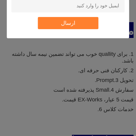
ارسال
مزایای ما
1. برای quallity خوب می تواند تضمین نیمه سال داشته
باشد.
2. کارکنان فنی حرفه ای.
تحویل 3.Prompt.
سفارش 4.Small پذیرفته شده است
قیمت 5 عیار، EX-Works قیمت.
خدمات کلاس 6.