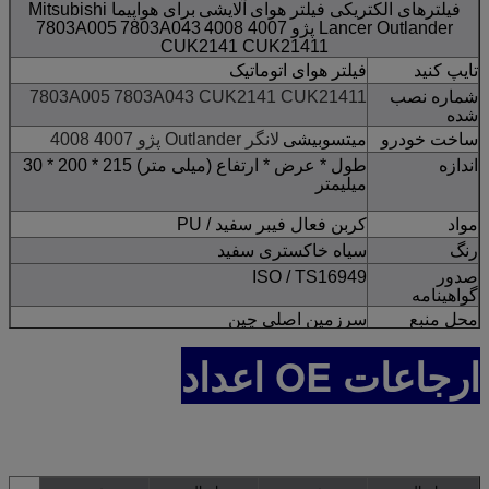
فیلترهای الکتریکی فیلتر هوای
آلایشی
برای هواپیما Mitsubishi
Lancer Outlander پژو 4007 4008
7803A043
7803A005
CUK2141 CUK21411
تایپ کنید
فیلتر هوای اتوماتیک
شماره نصب
7803A043 CUK2141 CUK21411
7803A005
شده
ساخت خودرو
میتسوبیشی
لانگر Outlander پژو 4007 4008
اندازه
طول * عرض * ارتفاع (میلی متر) 215 * 200 * 30
میلیمتر
مواد
کربن فعال فیبر سفید / PU
رنگ
سیاه خاکستری سفید
صدور
ISO / TS16949
گواهینامه
محل منبع
سرزمین اصلی چین
سرویس
OEM و ODM
ارجاعات OE اعداد
افت فشار
<= 0.3 کیلو بایت
اولیه
کارایی اولیه
> = 99.8
MOQ
10 عدد
قابلیت ارائه
100،000 عدد / ماه