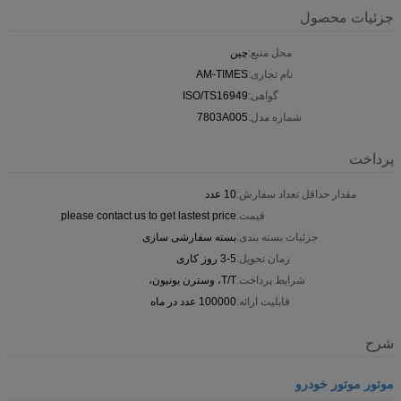
جزئیات محصول
محل منبع:
چین
نام تجاری:
AM-TIMES
گواهی:
ISO/TS16949
شماره مدل:
7803A005
پرداخت
مقدار حداقل تعداد سفارش:
10 عدد
قیمت:
please contact us to get lastest price
جزئیات بسته بندی:
بسته سفارشی سازی
زمان تحویل:
3-5 روز کاری
شرایط پرداخت:
T/T، وسترن یونیون،
قابلیت ارائه:
100000 عدد در ماه
شرح
موتور موتور خودرو