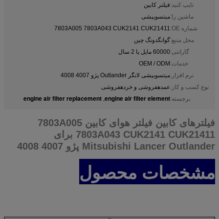
تایپ کنید:
فیلتر کابین
ماشین را:
میتسوبیشی
شماره OE:
7803A005 7803A043 CUK2141 CUK21411
محل منبع:
گوانگدونگ چین
گارانتی:
60000 مایل یا 2 سال
خدمات:
OEM / ODM
نرم افزار:
میتسوبیشی لانگر Outlander پژو 4007 4008
نوع کسب و کار:
عمدهفروشی و خردهفروشی
engine air filter replacement
engine air filter element
برجسته:
,
فیلترهای کابین فیلتر هوای کابین 7803A005
7803A043 CUK2141 CUK21411 برای
Mitsubishi Lancer Outlander پژو 4007 4008
مشخصات محصول