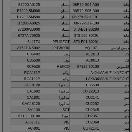
هاندا
08R79-S04-A00
نیسان
B7200 A0125
هاندا
08R79-S05-B00
نیسان
B7200-5M000
هاندا
08R79-S2H-E01
نیسان
B7200-5M500
هاندا
08R79-S3Y-E00
نیسان
B7200-A0025
هاندا
80290-ST3-E01
نیسان
B7200WD000
هاندا
80291-ST3-505
نیسان
B727A-79925
هاندا
80291-ST3-E01
PEUGEOT
6447ZX
جیفی لوئیس
AQ 1071
PITWORK
AY681-NS002
JS
AC201J
پودر
C35402
JS
AC801J
پودر
C35530
لکسوس
87139-30100
REPCO
RCF526
MAHLE / KNECHT
LA424
ریکو
RCA113P
MAHLE / KNECHT
LAK436
ریکو
RCA182P
منن
C35530
ساکورا
CA-18120
منن
22013 CU
ساکورا
CA1602
منن
CU2141
ساکورا
CA1801
منن
CU2252
ساکورا
CAC18120
منن
CU2345
SCT
SA1139
منن
CU2351
تویوتا
87139-30100
منن
CU2368
VIC
AC-201E
منن
CUK2141
VIC
AC-801