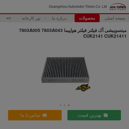
Guangzhou Automotor-Times Co. Ltd
صفحه اصلی
محصولات
درباره ما
تور کارخانه
>>
میتسوبیشی آک فیلتر فیلتر هواپیما 7803A005 7803A043
CUK2141 CUK21411
بهترین قیمت
تماس با ما